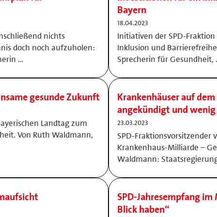
Bayern
18.04.2023
nschließend nichts
Initiativen der SPD-Fraktio
is doch noch aufzuholen:
Inklusion und Barrierefrei
herin …
Sprecherin für Gesundheit,
einsame gesunde Zukunft
Krankenhäuser auf dem L
angekündigt und wenig
 Bayerischen Landtag zum
23.03.2023
dheit. Von Ruth Waldmann,
SPD-Fraktionsvorsitzender v
Krankenhaus-Milliarde – Ge
Waldmann: Staatsregierung 
maufsicht
SPD-Jahresempfang im 
Blick haben“