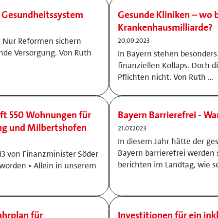
r Gesundheitssystem
Gesunde Kliniken – wo b
Krankenhausmilliarde?
. Nur Reformen sichern
20.09.2023
de Versorgung. Von Ruth
In Bayern stehen besonders 
finanziellen Kollaps. Doch di
Pflichten nicht. Von Ruth …
uft 550 Wohnungen für
Bayern Barrierefrei - Wa
ng und Milbertshofen
21.07.2023
In diesem Jahr hätte der ge
Bayern barrierefrei werden 
3 von Finanzminister Söder
berichten im Landtag, wie s
worden • Allein in unserem
ahrplan für
Investitionen für ein ink